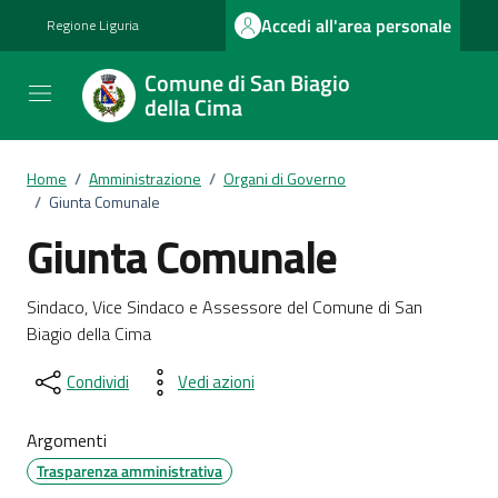
Vai ai contenuti
Vai al footer
Accedi all'area personale
Regione Liguria
Comune di San Biagio
della Cima
Home
/
Amministrazione
/
Organi di Governo
/
Giunta Comunale
Giunta Comunale
Dettagli del documento
Sindaco, Vice Sindaco e Assessore del Comune di San
Biagio della Cima
Condividi
Vedi azioni
Argomenti
Trasparenza amministrativa