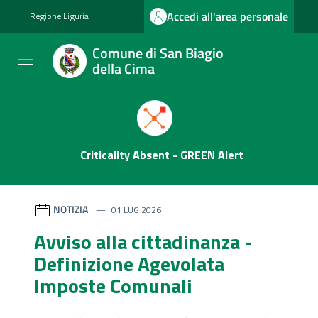
Vai ai contenuti
Vai al footer
Accedi all'area personale
Regione Liguria
Comune di San Biagio
della Cima
Comune di San Biagio della
Contenuti in evidenza
Novità in evidenza
NOTIZIA
01 LUG 2026
Avviso alla cittadinanza -
Definizione Agevolata
Imposte Comunali