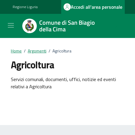
Vai ai contenuti
Vai al footer
Accedi all'area personale
Regione Liguria
Comune di San Biagio
della Cima
Home
/
Argomenti
/
Agricoltura
Agricoltura
Dettagli dell'argomento
Servizi comunali, documenti, uffici, notizie ed eventi
relativi a Agricoltura