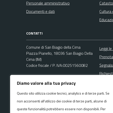
Personale amministrativo
Catasto
Documenti e dati
Cultura 
Educazi
CONTATTI
Comune di San Biagio della Cima
Leggi le
Piazza Pianello, 18036 San Biagio Della
Prenota
Cima (IM)
Segnala
Codice fiscale / P. IVA:00251560082
Richies
Ufficio Protocollo
Diamo valore alla tua privacy
Email:
demotrib@comune.sanbiagiodellacima.im.it
Questo sito utilizza cookie tecnici, analytics e di terze parti. Se
PEC:
non acconsenti all'utilizzo dei cookie di terze parti, alcune di
comune.sanbiagiodellacima.im@legalmail.it
Centralino unico: +39 0184 289044
queste funzionalità potrebbero essere non disponibili. Per