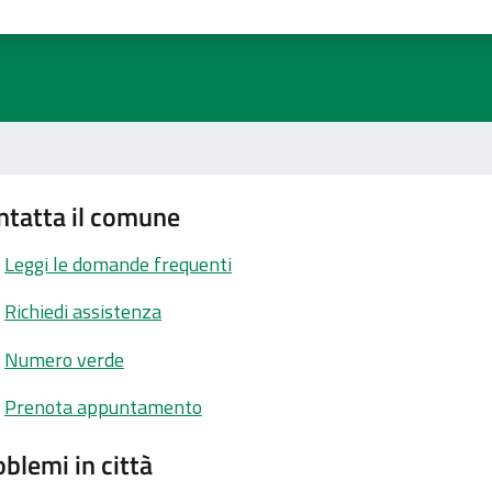
ta 1 stelle su 5
aluta 2 stelle su 5
Valuta 3 stelle su 5
Valuta 4 stelle su 5
Valuta 5 stelle su 5
ntatta il comune
Leggi le domande frequenti
Richiedi assistenza
Numero verde
Prenota appuntamento
blemi in città