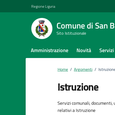
Vai ai contenuti
Vai al footer
Regione Liguria
Comune di San Bi
Sito Istituzionale
Amministrazione
Novità
Servizi
Home
/
Argomenti
/
Istruzion
Istruzione
Dettagli del
Servizi comunali, documenti, u
relativi a Istruzione