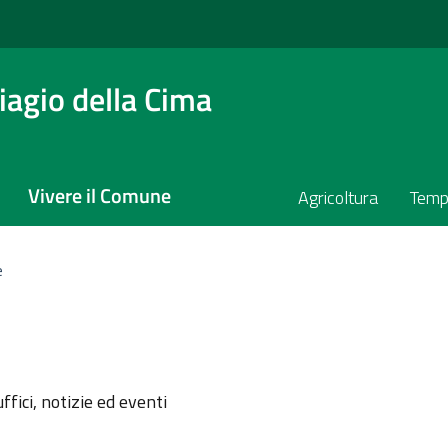
agio della Cima
Vivere il Comune
Agricoltura
Temp
e
l'argomento
ffici, notizie ed eventi