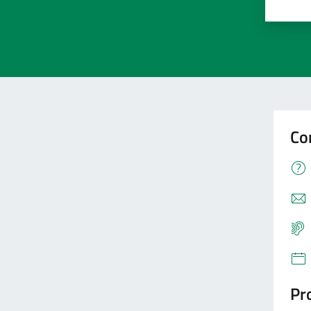
Valu
V
Co
Pro