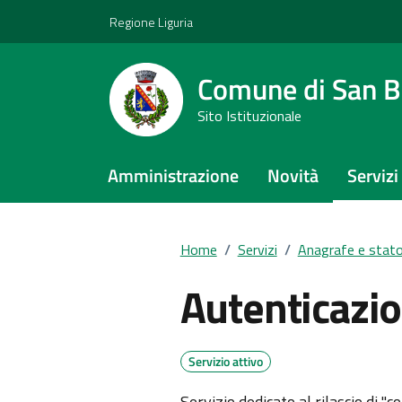
Vai ai contenuti
Vai al footer
Regione Liguria
Comune di San Bi
Sito Istituzionale
Amministrazione
Novità
Servizi
Home
/
Servizi
/
Anagrafe e stato 
Autenticazio
Servizio attivo
Servizio dedicato al rilascio di "c