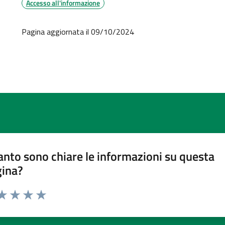
Accesso all'informazione
Pagina aggiornata il 09/10/2024
nto sono chiare le informazioni su questa
gina?
ta 1 stelle su 5
aluta 2 stelle su 5
Valuta 3 stelle su 5
Valuta 4 stelle su 5
Valuta 5 stelle su 5