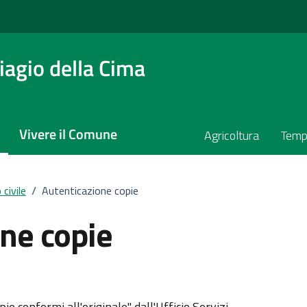
agio della Cima
Vivere il Comune
Agricoltura
Temp
civile
/
Autenticazione copie
ne copie
opie conformi all'originale" dall'Ufficio Servizi