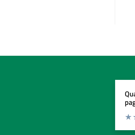
Qua
pa
Valu
V