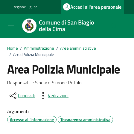
Vai ai contenuti
Vai al footer
Accedi all'area personale
Regione Liguria
Comune di San Biagio
della Cima
Home
/
Amministrazione
/
Aree amministrative
/
Area Polizia Municipale
Area Polizia Municipale
Dettagli del documento
Responsabile Sindaco Simone Rotolo
Condividi
Vedi azioni
Argomenti
Accesso all'informazione
Trasparenza amministrativa