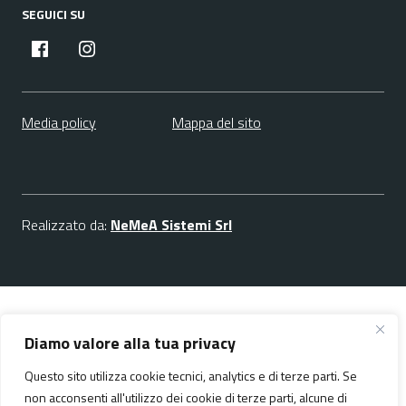
SEGUICI SU
facebook
instagram
Media policy
Mappa del sito
Realizzato da:
NeMeA Sistemi Srl
Diamo valore alla tua privacy
Questo sito utilizza cookie tecnici, analytics e di terze parti. Se
non acconsenti all'utilizzo dei cookie di terze parti, alcune di