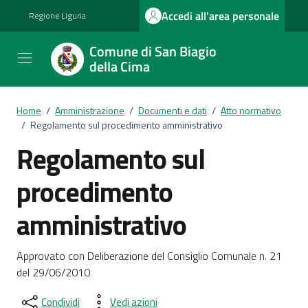
Vai ai contenuti
Vai al footer
Accedi all'area personale
Regione Liguria
Comune di San Biagio
della Cima
Home
/
Amministrazione
/
Documenti e dati
/
Atto normativo
/
Regolamento sul procedimento amministrativo
Regolamento sul
procedimento
amministrativo
Dettagli del documento
Approvato con Deliberazione del Consiglio Comunale n. 21
del 29/06/2010
Condividi
Vedi azioni