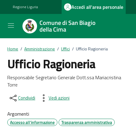
Vai ai contenuti
Vai al footer
Accedi all'area personale
Regione Liguria
Comune di San Biagio
della Cima
Home
/
Amministrazione
/
Uffici
/
Ufficio Ragioneria
Ufficio Ragioneria
Dettagli del documento
Responsabile Segretario Generale Dott.ssa Mariacristina
Torre
Condividi
Vedi azioni
Argomenti
Accesso all'informazione
Trasparenza amministrativa