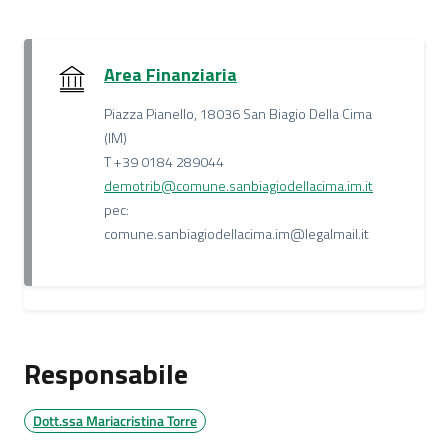
Area Finanziaria
Piazza Pianello, 18036 San Biagio Della Cima
(IM)
T +39 0184 289044
demotrib@comune.sanbiagiodellacima.im.it
pec:
comune.sanbiagiodellacima.im@legalmail.it
Responsabile
Dott.ssa Mariacristina Torre