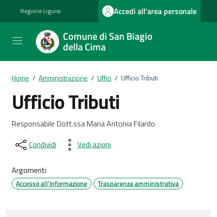
Vai ai contenuti
Vai al footer
Accedi all'area personale
Regione Liguria
Comune di San Biagio
della Cima
Home
/
Amministrazione
/
Uffici
/
Ufficio Tributi
Ufficio Tributi
Dettagli del documento
Responsabile Dott.ssa Maria Antonia Filardo
Condividi
Vedi azioni
Argomenti
Accesso all'informazione
Trasparenza amministrativa