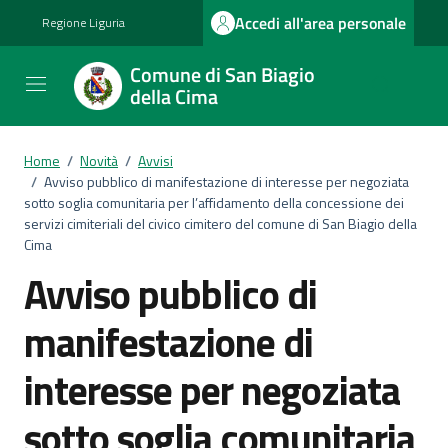
Vai ai contenuti
Vai al footer
Accedi all'area personale
Regione Liguria
Comune di San Biagio
della Cima
Home
/
Novità
/
Avvisi
/
Avviso pubblico di manifestazione di interesse per negoziata
sotto soglia comunitaria per l’affidamento della concessione dei
servizi cimiteriali del civico cimitero del comune di San Biagio della
Cima
Avviso pubblico di
manifestazione di
interesse per negoziata
sotto soglia comunitaria