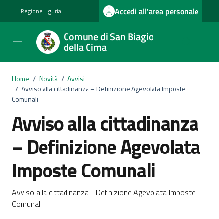
Vai ai contenuti
Vai al footer
Accedi all'area personale
Regione Liguria
Comune di San Biagio
della Cima
Home
/
Novità
/
Avvisi
/
Avviso alla cittadinanza – Definizione Agevolata Imposte
Comunali
Avviso alla cittadinanza
– Definizione Agevolata
Imposte Comunali
Dettagli della notizia
Avviso alla cittadinanza - Definizione Agevolata Imposte
Comunali