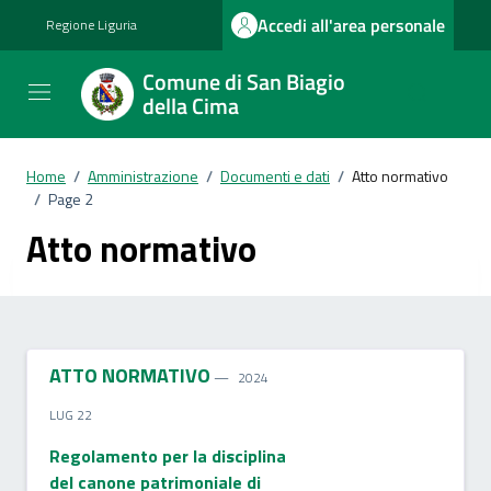
Vai ai contenuti
Vai al footer
Accedi all'area personale
Regione Liguria
Comune di San Biagio
della Cima
Home
/
Amministrazione
/
Documenti e dati
/
Atto normativo
/
Page 2
Atto normativo
ATTO NORMATIVO
2024
LUG 22
Regolamento per la disciplina
del canone patrimoniale di