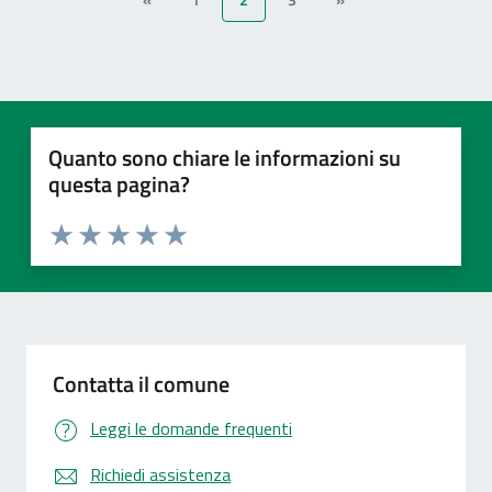
«
1
2
3
»
Quanto sono chiare le informazioni su
questa pagina?
Valuta 1 stelle su 5
Valuta 2 stelle su 5
Valuta 3 stelle su 5
Valuta 4 stelle su 5
Valuta 5 stelle su 5
Contatta il comune
Leggi le domande frequenti
Richiedi assistenza