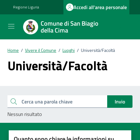
Vai ai contenuti
Vai al footer
Accedi all'area personale
Regione Liguria
Comune di San Biagio
della Cima
Home
/
Vivere il Comune
/
Luoghi
/
Università/Facoltà
Università/Facoltà
Esplora tutti i documenti
Cerca una parola chiave
Invio
Nessun risultato
Quanto sono chiare le informazioni su