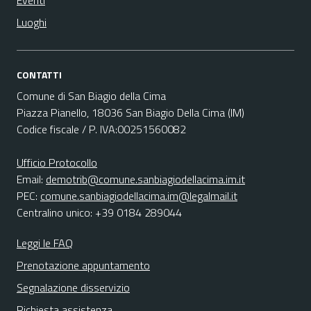
Eventi
Luoghi
CONTATTI
Comune di San Biagio della Cima
Piazza Pianello, 18036 San Biagio Della Cima (IM)
Codice fiscale / P. IVA:00251560082
Ufficio Protocollo
Email:
demotrib@comune.sanbiagiodellacima.im.it
PEC:
comune.sanbiagiodellacima.im@legalmail.it
Centralino unico: +39 0184 289044
Leggi le FAQ
Prenotazione appuntamento
Segnalazione disservizio
Richiesta assistenza