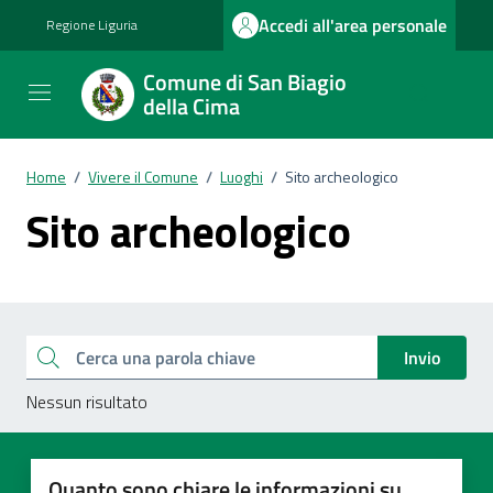
Vai ai contenuti
Vai al footer
Accedi all'area personale
Regione Liguria
Comune di San Biagio
della Cima
Home
/
Vivere il Comune
/
Luoghi
/
Sito archeologico
Sito archeologico
Esplora tutti i documenti
Cerca una parola chiave
Invio
Nessun risultato
Quanto sono chiare le informazioni su