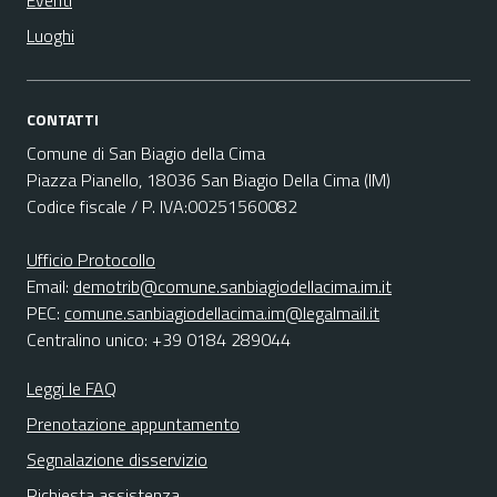
Eventi
Luoghi
CONTATTI
Comune di San Biagio della Cima
Piazza Pianello, 18036 San Biagio Della Cima (IM)
Codice fiscale / P. IVA:00251560082
Ufficio Protocollo
Email:
demotrib@comune.sanbiagiodellacima.im.it
PEC:
comune.sanbiagiodellacima.im@legalmail.it
Centralino unico: +39 0184 289044
Leggi le FAQ
Prenotazione appuntamento
Segnalazione disservizio
Richiesta assistenza