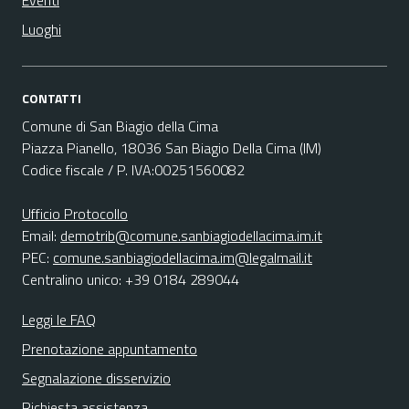
Eventi
Luoghi
CONTATTI
Comune di San Biagio della Cima
Piazza Pianello, 18036 San Biagio Della Cima (IM)
Codice fiscale / P. IVA:00251560082
Ufficio Protocollo
Email:
demotrib@comune.sanbiagiodellacima.im.it
PEC:
comune.sanbiagiodellacima.im@legalmail.it
Centralino unico: +39 0184 289044
Leggi le FAQ
Prenotazione appuntamento
Segnalazione disservizio
Richiesta assistenza