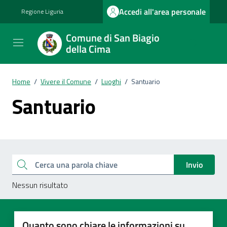
Vai ai contenuti
Vai al footer
Accedi all'area personale
Regione Liguria
Comune di San Biagio
della Cima
Home
/
Vivere il Comune
/
Luoghi
/
Santuario
Santuario
Esplora tutti i documenti
Cerca una parola chiave
Invio
Nessun risultato
Quanto sono chiare le informazioni su