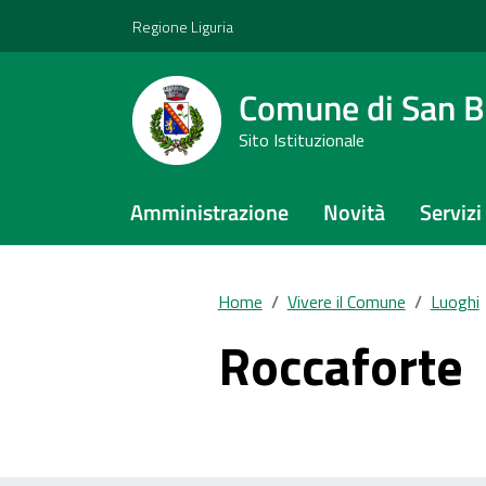
Vai ai contenuti
Vai al footer
Regione Liguria
Comune di San Bi
Sito Istituzionale
Amministrazione
Novità
Servizi
Home
/
Vivere il Comune
/
Luoghi
Roccaforte