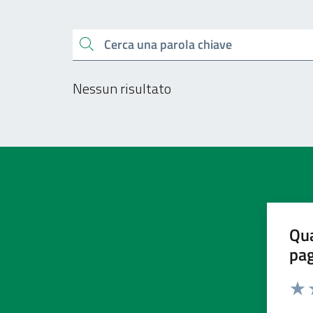
Esplora tutti i docu
Cerca una parola chiave
Nessun risultato
Qua
pa
Valu
V