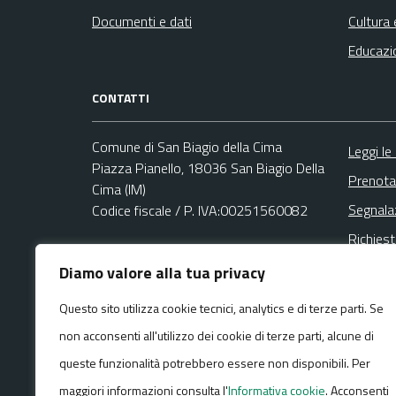
Documenti e dati
Cultura 
Educazi
CONTATTI
Comune di San Biagio della Cima
Leggi le
Piazza Pianello, 18036 San Biagio Della
Prenota
Cima (IM)
Segnala
Codice fiscale / P. IVA:00251560082
Richies
Ufficio Protocollo
Diamo valore alla tua privacy
Email:
demotrib@comune.sanbiagiodellacima.im.it
Questo sito utilizza cookie tecnici, analytics e di terze parti. Se
PEC:
non acconsenti all'utilizzo dei cookie di terze parti, alcune di
comune.sanbiagiodellacima.im@legalmail.it
Centralino unico: +39 0184 289044
queste funzionalità potrebbero essere non disponibili. Per
maggiori informazioni consulta l'
Informativa cookie
. Acconsenti