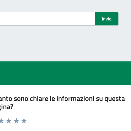
menti
Invio
nto sono chiare le informazioni su questa
gina?
ta 1 stelle su 5
aluta 2 stelle su 5
Valuta 3 stelle su 5
Valuta 4 stelle su 5
Valuta 5 stelle su 5