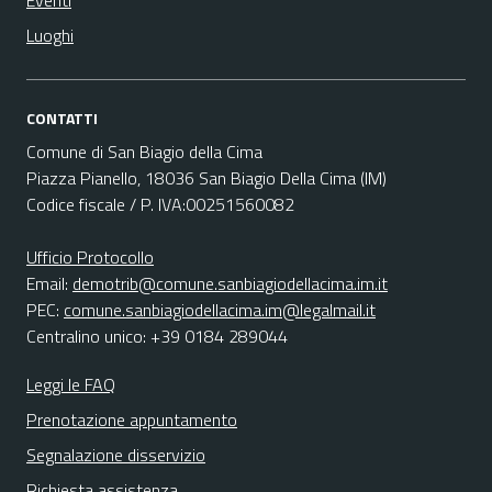
Eventi
Luoghi
CONTATTI
Comune di San Biagio della Cima
Piazza Pianello, 18036 San Biagio Della Cima (IM)
Codice fiscale / P. IVA:00251560082
Ufficio Protocollo
Email:
demotrib@comune.sanbiagiodellacima.im.it
PEC:
comune.sanbiagiodellacima.im@legalmail.it
Centralino unico: +39 0184 289044
Leggi le FAQ
Prenotazione appuntamento
Segnalazione disservizio
Richiesta assistenza