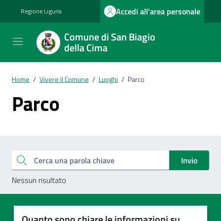
Vai ai contenuti
Vai al footer
Accedi all'area personale
Regione Liguria
Comune di San Biagio
della Cima
Home
/
Vivere il Comune
/
Luoghi
/
Parco
Parco
Esplora tutti i documenti
Cerca una parola chiave
Invio
Nessun risultato
Quanto sono chiare le informazioni su