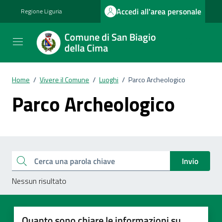
Vai ai contenuti
Vai al footer
Accedi all'area personale
Regione Liguria
Comune di San Biagio
della Cima
Home
/
Vivere il Comune
/
Luoghi
/
Parco Archeologico
Parco Archeologico
Esplora tutti i documenti
Cerca una parola chiave
Invio
Nessun risultato
Quanto sono chiare le informazioni su