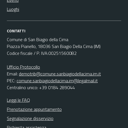
Eventi
Luoghi
CONTATTI
Comune di San Biagio della Cima
Piazza Pianello, 18036 San Biagio Della Cima (IM)
Codice fiscale / P. IVA:00251560082
Ufficio Protocollo
Email:
demotrib@comune.sanbiagiodellacima.im.it
PEC:
comune.sanbiagiodellacima.im@legalmail.it
Centralino unico: +39 0184 289044
Leggi le FAQ
Prenotazione appuntamento
Segnalazione disservizio
Richiesta assistenza