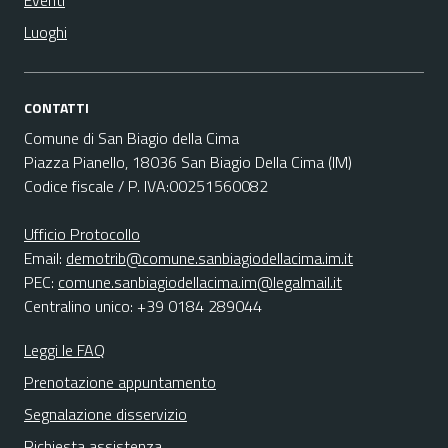
Eventi
Luoghi
CONTATTI
Comune di San Biagio della Cima
Piazza Pianello, 18036 San Biagio Della Cima (IM)
Codice fiscale / P. IVA:00251560082
Ufficio Protocollo
Email:
demotrib@comune.sanbiagiodellacima.im.it
PEC:
comune.sanbiagiodellacima.im@legalmail.it
Centralino unico: +39 0184 289044
Leggi le FAQ
Prenotazione appuntamento
Segnalazione disservizio
Richiesta assistenza