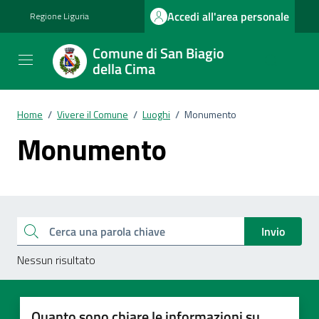
Vai ai contenuti
Vai al footer
Accedi all'area personale
Regione Liguria
Comune di San Biagio
della Cima
Home
/
Vivere il Comune
/
Luoghi
/
Monumento
Monumento
Esplora tutti i documenti
Cerca una parola chiave
Invio
Nessun risultato
Quanto sono chiare le informazioni su