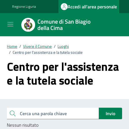
Vai ai contenuti
Vai al footer
Accedi all'area personale
Regione Liguria
Comune di San Biagio
della Cima
Home
/
Vivere il Comune
/
Luoghi
/
Centro per l'assistenza e la tutela sociale
Centro per l'assistenza
e la tutela sociale
Esplora tutti i documenti
Cerca una parola chiave
Invio
Nessun risultato