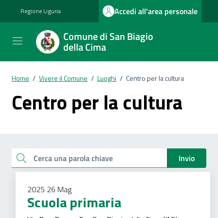
Vai ai contenuti
Vai al footer
Accedi all'area personale
Regione Liguria
Comune di San Biagio
della Cima
Home
/
Vivere il Comune
/
Luoghi
/
Centro per la cultura
Centro per la cultura
Esplora tutti i documenti
Cerca una parola chiave
Invio
2025
26
Mag
Scuola primaria