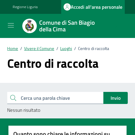
Vai ai contenuti
Vai al footer
Accedi all'area personale
Regione Liguria
Comune di San Biagio
della Cima
Home
/
Vivere il Comune
/
Luoghi
/
Centro di raccolta
Centro di raccolta
Esplora tutti i documenti
Cerca una parola chiave
Invio
Nessun risultato
Quanto sono chiare le informazioni su