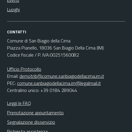
Eventi
Luoghi
CONTATTI
Comune di San Biagio della Cima
Piazza Pianello, 18036 San Biagio Della Cima (IM)
Codice fiscale / P. IVA:00251560082
Ufficio Protocollo
Email:
demotrib@comune.sanbiagiodellacima.im.it
PEC:
comune.sanbiagiodellacima.im@legalmail.it
Centralino unico: +39 0184 289044
Leggi le FAQ
Prenotazione appuntamento
Segnalazione disservizio
Richiesta assistenza