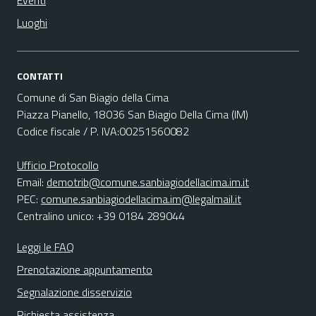
Eventi
Luoghi
CONTATTI
Comune di San Biagio della Cima
Piazza Pianello, 18036 San Biagio Della Cima (IM)
Codice fiscale / P. IVA:00251560082
Ufficio Protocollo
Email:
demotrib@comune.sanbiagiodellacima.im.it
PEC:
comune.sanbiagiodellacima.im@legalmail.it
Centralino unico: +39 0184 289044
Leggi le FAQ
Prenotazione appuntamento
Segnalazione disservizio
Richiesta assistenza