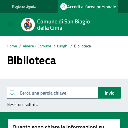
Vai ai contenuti
Vai al footer
Accedi all'area personale
Regione Liguria
Comune di San Biagio
della Cima
Home
/
Vivere il Comune
/
Luoghi
/
Biblioteca
Biblioteca
Esplora tutti i documenti
Cerca una parola chiave
Invio
Nessun risultato
Quanto sono chiare le informazioni su