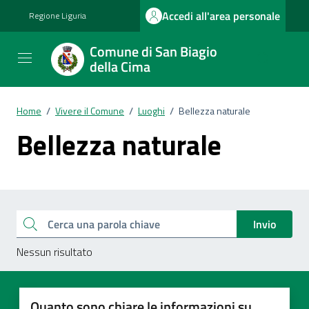
Vai ai contenuti
Vai al footer
Accedi all'area personale
Regione Liguria
Comune di San Biagio
della Cima
Home
/
Vivere il Comune
/
Luoghi
/
Bellezza naturale
Bellezza naturale
Esplora tutti i documenti
Cerca una parola chiave
Invio
Nessun risultato
Quanto sono chiare le informazioni su