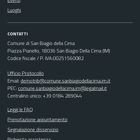
Eventi
Luoghi
CONTATTI
Comune di San Biagio della Cima
Piazza Pianello, 18036 San Biagio Della Cima (IM)
Codice fiscale / P. IVA:00251560082
Ufficio Protocollo
Email:
demotrib@comune.sanbiagiodellacima.im.it
PEC:
comune.sanbiagiodellacima.im@legalmail.it
Centralino unico: +39 0184 289044
Leggi le FAQ
Prenotazione appuntamento
Segnalazione disservizio
Richiesta assistenza