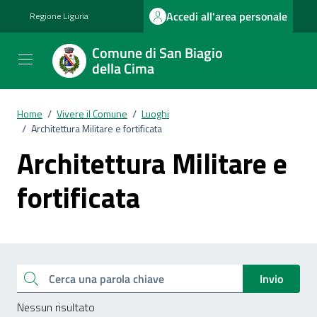
Vai ai contenuti
Vai al footer
Accedi all'area personale
Regione Liguria
Comune di San Biagio
della Cima
Home
/
Vivere il Comune
/
Luoghi
/
Architettura Militare e fortificata
Architettura Militare e
fortificata
Esplora tutti i documenti
Cerca una parola chiave
Invio
Nessun risultato