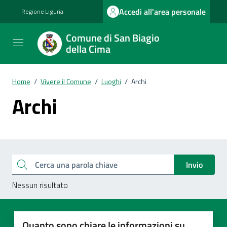
Vai ai contenuti
Vai al footer
Accedi all'area personale
Regione Liguria
Comune di San Biagio
della Cima
Home
/
Vivere il Comune
/
Luoghi
/
Archi
Archi
Esplora tutti i documenti
Cerca una parola chiave
Invio
Nessun risultato
Quanto sono chiare le informazioni su