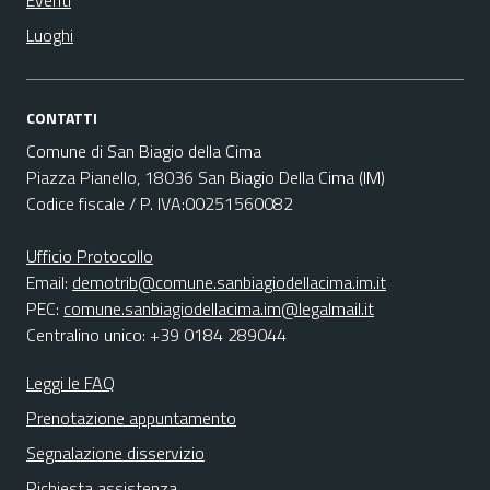
Eventi
Luoghi
CONTATTI
Comune di San Biagio della Cima
Piazza Pianello, 18036 San Biagio Della Cima (IM)
Codice fiscale / P. IVA:00251560082
Ufficio Protocollo
Email:
demotrib@comune.sanbiagiodellacima.im.it
PEC:
comune.sanbiagiodellacima.im@legalmail.it
Centralino unico: +39 0184 289044
Leggi le FAQ
Prenotazione appuntamento
Segnalazione disservizio
Richiesta assistenza