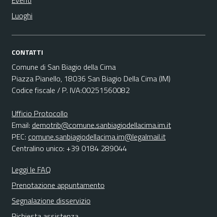
Eventi
Luoghi
CONTATTI
Comune di San Biagio della Cima
Piazza Pianello, 18036 San Biagio Della Cima (IM)
Codice fiscale / P. IVA:00251560082
Ufficio Protocollo
Email:
demotrib@comune.sanbiagiodellacima.im.it
PEC:
comune.sanbiagiodellacima.im@legalmail.it
Centralino unico: +39 0184 289044
Leggi le FAQ
Prenotazione appuntamento
Segnalazione disservizio
Richiesta assistenza