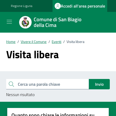
Vai ai contenuti
Vai al footer
Accedi all'area personale
Regione Liguria
Comune di San Biagio
della Cima
Home
/
Vivere il Comune
/
Eventi
/
Visita libera
Visita libera
Esplora tutti i documenti
Cerca una parola chiave
Invio
Nessun risultato
Quanto sono chiare le informazioni su