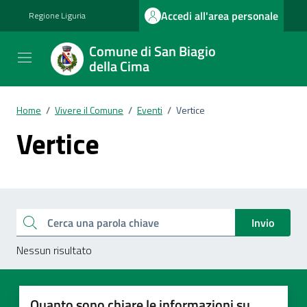
Vai ai contenuti
Vai al footer
Accedi all'area personale
Regione Liguria
Comune di San Biagio
della Cima
Home
/
Vivere il Comune
/
Eventi
/
Vertice
Vertice
Esplora tutti i documenti
Cerca una parola chiave
Invio
Nessun risultato
Quanto sono chiare le informazioni su