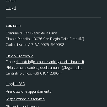
Eventi
Luoghi
CONTATTI
Comune di San Biagio della Cima
Piazza Pianello, 18036 San Biagio Della Cima (IM)
Codice fiscale / P. IVA:00251560082
Ufficio Protocollo
Email:
demotrib@comune.sanbiagiodellacima.im.it
PEC:
comune.sanbiagiodellacima.im@legalmail.it
Centralino unico: +39 0184 289044
Leggi le FAQ
Prenotazione appuntamento
Segnalazione disservizio
Richiesta assistenza