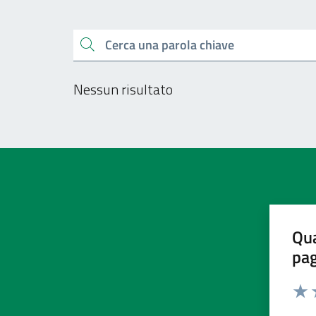
Esplora tutti i docu
Cerca una parola chiave
Nessun risultato
Qua
pa
Valu
V