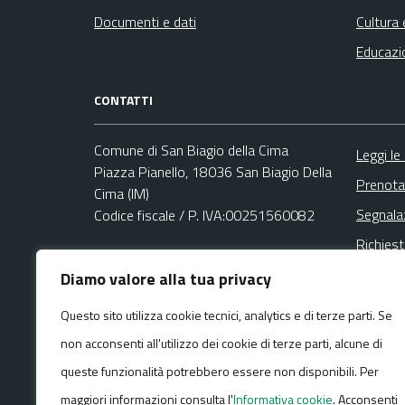
Documenti e dati
Cultura 
Educazi
CONTATTI
Comune di San Biagio della Cima
Leggi le
Piazza Pianello, 18036 San Biagio Della
Prenota
Cima (IM)
Segnala
Codice fiscale / P. IVA:00251560082
Richies
Ufficio Protocollo
Diamo valore alla tua privacy
Email:
demotrib@comune.sanbiagiodellacima.im.it
Questo sito utilizza cookie tecnici, analytics e di terze parti. Se
PEC:
non acconsenti all'utilizzo dei cookie di terze parti, alcune di
comune.sanbiagiodellacima.im@legalmail.it
Centralino unico: +39 0184 289044
queste funzionalità potrebbero essere non disponibili. Per
maggiori informazioni consulta l'
Informativa cookie
. Acconsenti