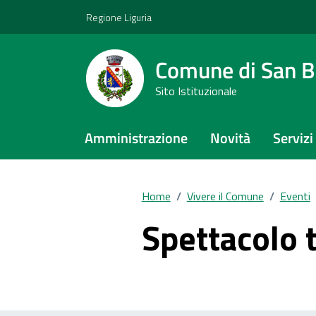
Vai ai contenuti
Vai al footer
Regione Liguria
Comune di San Bi
Sito Istituzionale
Amministrazione
Novità
Servizi
Home
/
Vivere il Comune
/
Eventi
Spettacolo 