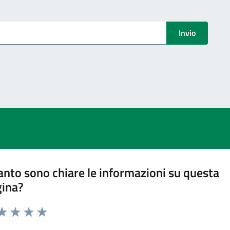
menti
Invio
nto sono chiare le informazioni su questa
gina?
ta 1 stelle su 5
aluta 2 stelle su 5
Valuta 3 stelle su 5
Valuta 4 stelle su 5
Valuta 5 stelle su 5