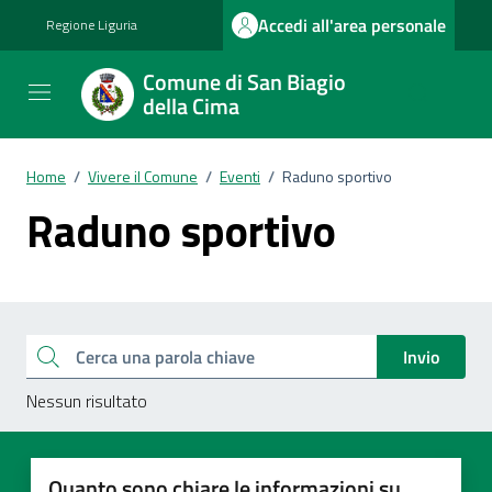
Vai ai contenuti
Vai al footer
Accedi all'area personale
Regione Liguria
Comune di San Biagio
della Cima
Home
/
Vivere il Comune
/
Eventi
/
Raduno sportivo
Raduno sportivo
Esplora tutti i documenti
Cerca una parola chiave
Invio
Nessun risultato
Quanto sono chiare le informazioni su