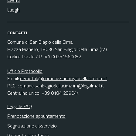
Eventi
Luoghi
CONTATTI
Comune di San Biagio della Cima
Piazza Pianello, 18036 San Biagio Della Cima (IM)
Codice fiscale / P. IVA:00251560082
Ufficio Protocollo
Email:
demotrib@comune.sanbiagiodellacima.im.it
PEC:
comune.sanbiagiodellacima.im@legalmail.it
Centralino unico: +39 0184 289044
Leggi le FAQ
Prenotazione appuntamento
Segnalazione disservizio
Richiesta assistenza