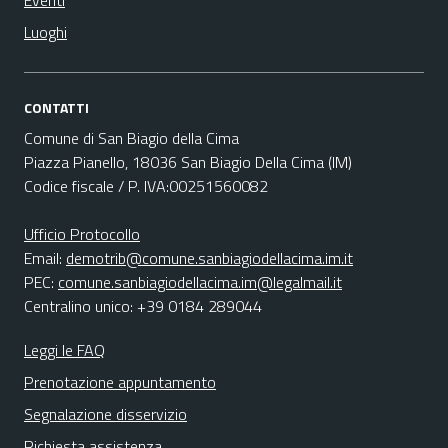
Eventi
Luoghi
CONTATTI
Comune di San Biagio della Cima
Piazza Pianello, 18036 San Biagio Della Cima (IM)
Codice fiscale / P. IVA:00251560082
Ufficio Protocollo
Email:
demotrib@comune.sanbiagiodellacima.im.it
PEC:
comune.sanbiagiodellacima.im@legalmail.it
Centralino unico: +39 0184 289044
Leggi le FAQ
Prenotazione appuntamento
Segnalazione disservizio
Richiesta assistenza