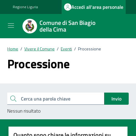
Vai ai contenuti
Vai al footer
Accedi all'area personale
Regione Liguria
Comune di San Biagio
della Cima
Home
/
Vivere il Comune
/
Eventi
/
Processione
Processione
Esplora tutti i documenti
Cerca una parola chiave
Invio
Nessun risultato
Quanto sono chiare le informazioni su