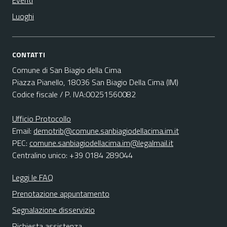
Eventi
Luoghi
CONTATTI
Comune di San Biagio della Cima
Piazza Pianello, 18036 San Biagio Della Cima (IM)
Codice fiscale / P. IVA:00251560082
Ufficio Protocollo
Email:
demotrib@comune.sanbiagiodellacima.im.it
PEC:
comune.sanbiagiodellacima.im@legalmail.it
Centralino unico: +39 0184 289044
Leggi le FAQ
Prenotazione appuntamento
Segnalazione disservizio
Richiesta assistenza