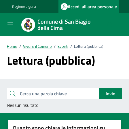
Vai ai contenuti
Vai al footer
Accedi all'area personale
Regione Liguria
Comune di San Biagio
della Cima
Home
/
Vivere il Comune
/
Eventi
/
Lettura (pubblica)
Lettura (pubblica)
Esplora tutti i documenti
Cerca una parola chiave
Invio
Nessun risultato
Quanto sono chiare le informazioni su