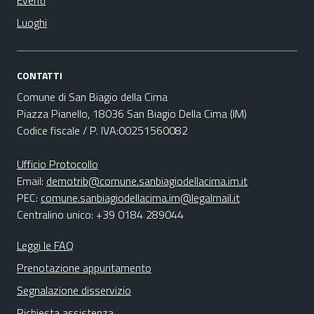
Eventi
Luoghi
CONTATTI
Comune di San Biagio della Cima
Piazza Pianello, 18036 San Biagio Della Cima (IM)
Codice fiscale / P. IVA:00251560082
Ufficio Protocollo
Email:
demotrib@comune.sanbiagiodellacima.im.it
PEC:
comune.sanbiagiodellacima.im@legalmail.it
Centralino unico: +39 0184 289044
Leggi le FAQ
Prenotazione appuntamento
Segnalazione disservizio
Richiesta assistenza