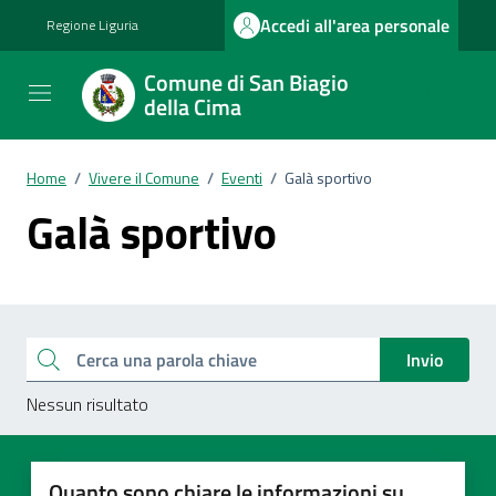
Vai ai contenuti
Vai al footer
Accedi all'area personale
Regione Liguria
Comune di San Biagio
della Cima
Home
/
Vivere il Comune
/
Eventi
/
Galà sportivo
Galà sportivo
Esplora tutti i documenti
Cerca una parola chiave
Invio
Nessun risultato
Quanto sono chiare le informazioni su