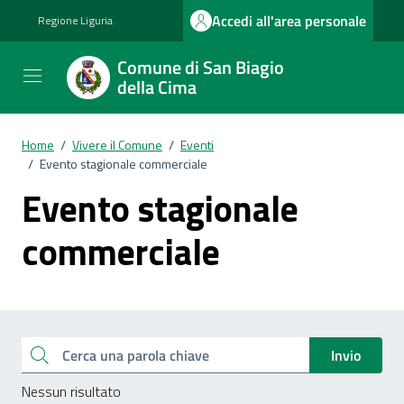
Vai ai contenuti
Vai al footer
Accedi all'area personale
Regione Liguria
Comune di San Biagio
della Cima
Home
/
Vivere il Comune
/
Eventi
/
Evento stagionale commerciale
Evento stagionale
commerciale
Esplora tutti i documenti
Cerca una parola chiave
Invio
Nessun risultato