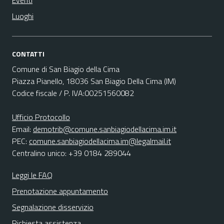
Eventi
Luoghi
CONTATTI
Comune di San Biagio della Cima
Piazza Pianello, 18036 San Biagio Della Cima (IM)
Codice fiscale / P. IVA:00251560082
Ufficio Protocollo
Email:
demotrib@comune.sanbiagiodellacima.im.it
PEC:
comune.sanbiagiodellacima.im@legalmail.it
Centralino unico: +39 0184 289044
Leggi le FAQ
Prenotazione appuntamento
Segnalazione disservizio
Richiesta assistenza