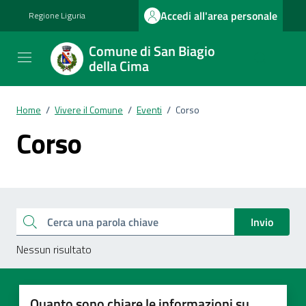
Vai ai contenuti
Vai al footer
Accedi all'area personale
Regione Liguria
Comune di San Biagio
della Cima
Home
/
Vivere il Comune
/
Eventi
/
Corso
Corso
Esplora tutti i documenti
Cerca una parola chiave
Invio
Nessun risultato
Quanto sono chiare le informazioni su