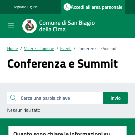
Vai ai contenuti
Vai al footer
Accedi all'area personale
Regione Liguria
Comune di San Biagio
della Cima
Home
/
Vivere il Comune
/
Eventi
/
Conferenza e Summit
Conferenza e Summit
Esplora tutti i documenti
Cerca una parola chiave
Invio
Nessun risultato
Quanto sono chiare le informazioni su