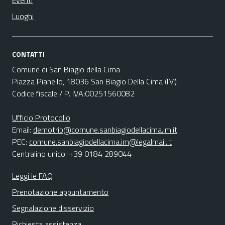
Eventi
Luoghi
CONTATTI
Comune di San Biagio della Cima
Piazza Pianello, 18036 San Biagio Della Cima (IM)
Codice fiscale / P. IVA:00251560082
Ufficio Protocollo
Email:
demotrib@comune.sanbiagiodellacima.im.it
PEC:
comune.sanbiagiodellacima.im@legalmail.it
Centralino unico: +39 0184 289044
Leggi le FAQ
Prenotazione appuntamento
Segnalazione disservizio
Richiesta assistenza