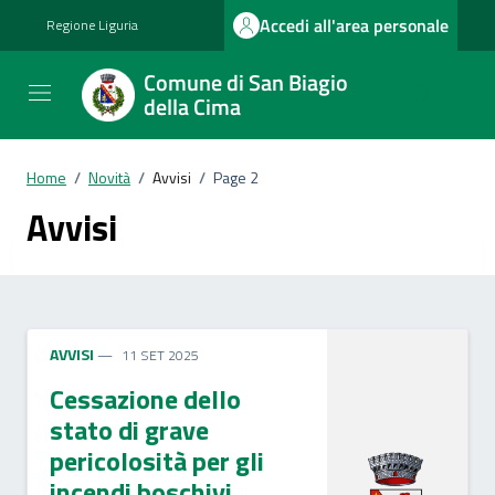
Vai ai contenuti
Vai al footer
Accedi all'area personale
Regione Liguria
Comune di San Biagio
della Cima
Home
/
Novità
/
Avvisi
/
Page 2
Avvisi
AVVISI
11 SET 2025
Cessazione dello
stato di grave
pericolosità per gli
incendi boschivi