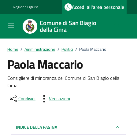
Vai ai contenuti
Vai al footer
Accedi all'area personale
Regione Liguria
Comune di San Biagio
della Cima
Home
/
Amministrazione
/
Politici
/
Paola Maccario
Paola Maccario
Dettagli del documento
Consigliere di minoranza del Comune di San Biagio della
Cima
Condividi
Vedi azioni
INDICE DELLA PAGINA