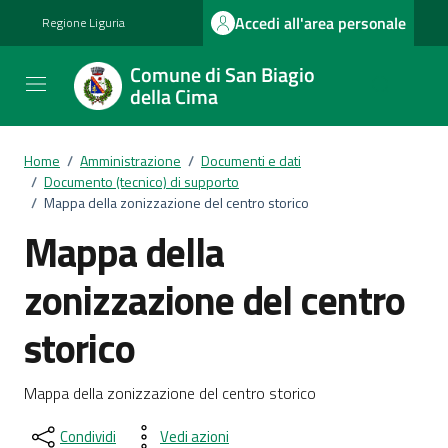
Vai ai contenuti
Vai al footer
Accedi all'area personale
Regione Liguria
Comune di San Biagio
della Cima
Home
/
Amministrazione
/
Documenti e dati
/
Documento (tecnico) di supporto
/
Mappa della zonizzazione del centro storico
Mappa della
zonizzazione del centro
storico
Dettagli del documento
Mappa della zonizzazione del centro storico
Condividi
Vedi azioni