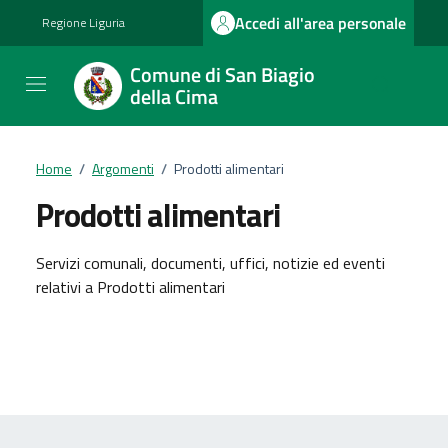
Vai ai contenuti
Vai al footer
Accedi all'area personale
Regione Liguria
Comune di San Biagio
della Cima
Home
/
Argomenti
/
Prodotti alimentari
Prodotti alimentari
Dettagli dell'argomento
Servizi comunali, documenti, uffici, notizie ed eventi
relativi a Prodotti alimentari