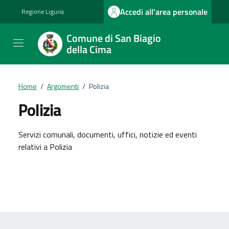
Vai ai contenuti
Vai al footer
Accedi all'area personale
Regione Liguria
Comune di San Biagio
della Cima
Home
/
Argomenti
/
Polizia
Polizia
Dettagli dell'argomento
Servizi comunali, documenti, uffici, notizie ed eventi
relativi a Polizia