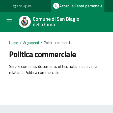
Vai ai contenuti
Vai al footer
Accedi all'area personale
Regione Liguria
Comune di San Biagio
della Cima
Home
/
Argomenti
/
Politica commerciale
Politica commerciale
Dettagli dell'argomento
Servizi comunali, documenti, uffici, notizie ed eventi
relativi a Politica commerciale