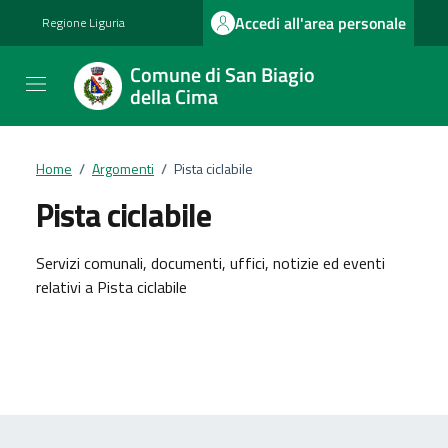
Vai ai contenuti
Vai al footer
Accedi all'area personale
Regione Liguria
Comune di San Biagio
della Cima
Home
/
Argomenti
/
Pista ciclabile
Pista ciclabile
Dettagli dell'argomento
Servizi comunali, documenti, uffici, notizie ed eventi
relativi a Pista ciclabile