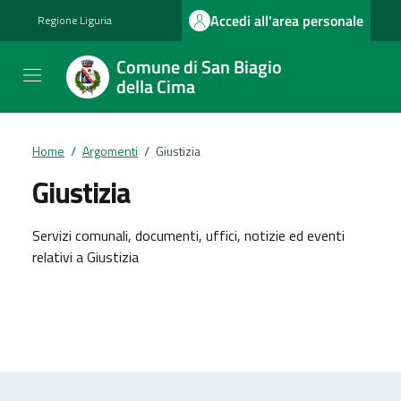
Vai ai contenuti
Vai al footer
Accedi all'area personale
Regione Liguria
Comune di San Biagio
della Cima
Home
/
Argomenti
/
Giustizia
Giustizia
Dettagli dell'argomento
Servizi comunali, documenti, uffici, notizie ed eventi
relativi a Giustizia