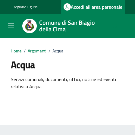
Vai ai contenuti
Vai al footer
Accedi all'area personale
Regione Liguria
Comune di San Biagio
della Cima
Home
/
Argomenti
/
Acqua
Acqua
Dettagli dell'argomento
Servizi comunali, documenti, uffici, notizie ed eventi
relativi a Acqua